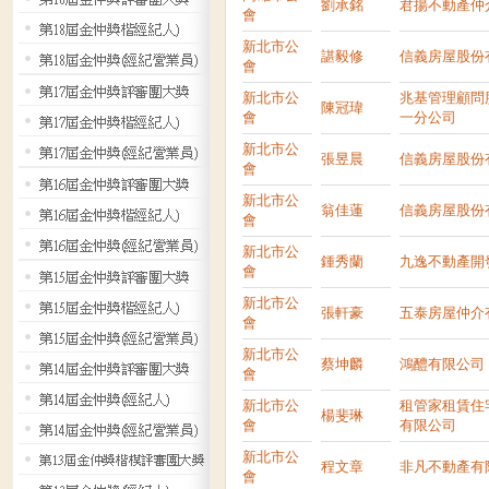
劉承銘
君揚不動產仲
會
新北市公
諶毅修
信義房屋股份
會
新北市公
兆基管理顧問
陳冠瑋
會
一分公司
新北市公
張昱晨
信義房屋股份
會
新北市公
翁佳蓮
信義房屋股份
會
新北市公
鍾秀蘭
九逸不動產開
會
新北市公
張軒豪
五泰房屋仲介
會
新北市公
蔡坤麟
鴻醴有限公司
會
新北市公
租管家租賃住
楊斐琳
會
有限公司
新北市公
程文章
非凡不動產有
會