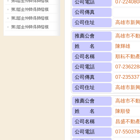
公司電話
07-224080
公司傳真
公司住址
高雄市新興
推薦公會
高雄市不
姓 名
陳輝雄
公司名稱
順耘不動產
公司電話
07-236228
公司傳真
07-235337
公司住址
高雄市新興
推薦公會
高雄市不
姓 名
陳順發
公司名稱
昌盛不動產
公司電話
07-550378