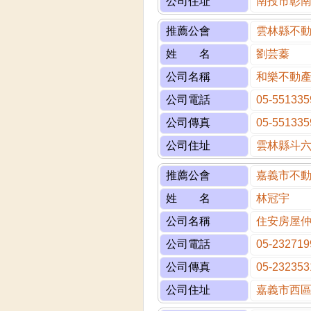
公司住址
南投市彰南
推薦公會
雲林縣不
姓 名
劉芸蓁
公司名稱
和樂不動
公司電話
05-551335
公司傳真
05-551335
公司住址
雲林縣斗六
推薦公會
嘉義市不
姓 名
林冠宇
公司名稱
住安房屋仲
公司電話
05-232719
公司傳真
05-232353
公司住址
嘉義市西區