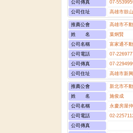
公司傳真
07-553995
公司住址
高雄市鼓山
推薦公會
高雄市不
姓 名
葉炯賢
公司名稱
富家通不
公司電話
07-226977
公司傳真
07-229499
公司住址
高雄市新興
推薦公會
新北市不
姓 名
施俊成
公司名稱
永慶房屋仲
公司電話
02-225711
公司傳真