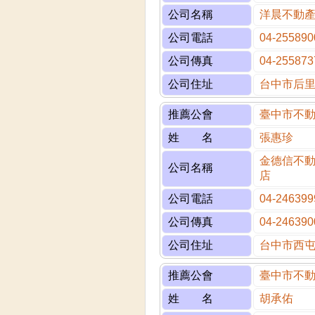
公司名稱
洋晨不動產
公司電話
04-255890
公司傳真
04-255873
公司住址
台中市后里
推薦公會
臺中市不
姓 名
張惠珍
金德信不動
公司名稱
店
公司電話
04-246399
公司傳真
04-246390
公司住址
台中市西屯
推薦公會
臺中市不
姓 名
胡承佑