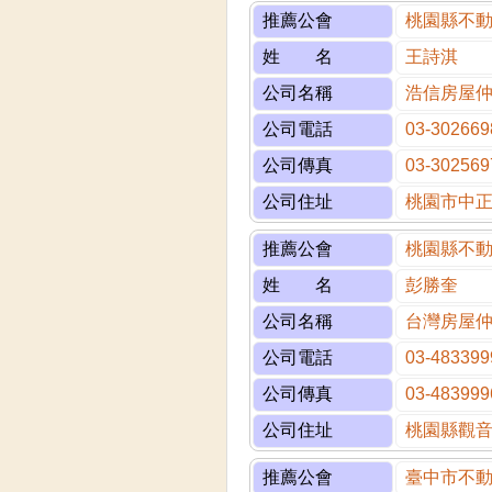
推薦公會
桃園縣不
姓 名
王詩淇
公司名稱
浩信房屋
公司電話
03-302669
公司傳真
03-302569
公司住址
桃園市中正
推薦公會
桃園縣不
姓 名
彭勝奎
公司名稱
台灣房屋
公司電話
03-483399
公司傳真
03-483999
公司住址
桃園縣觀音
推薦公會
臺中市不