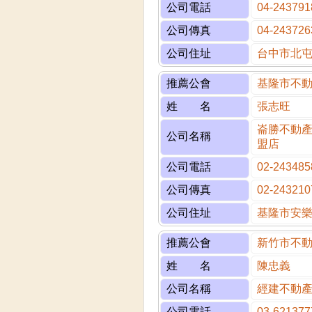
公司電話
04-243791
公司傳真
04-243726
公司住址
台中市北屯
推薦公會
基隆市不
姓 名
張志旺
崙勝不動產
公司名稱
盟店
公司電話
02-243485
公司傳真
02-243210
公司住址
基隆市安樂
推薦公會
新竹市不
姓 名
陳忠義
公司名稱
經建不動產
公司電話
03-621377