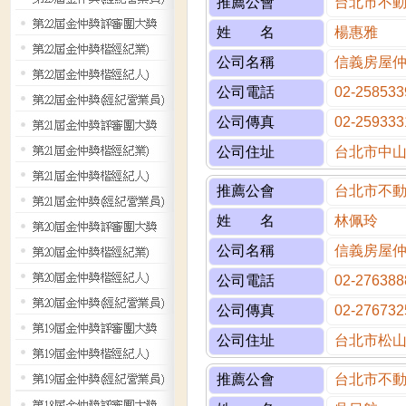
推薦公會
台北市不
姓 名
楊惠雅
公司名稱
信義房屋仲
公司電話
02-258533
公司傳真
02-259333
公司住址
台北市中山
推薦公會
台北市不
姓 名
林佩玲
公司名稱
信義房屋仲
公司電話
02-276388
公司傳真
02-276732
公司住址
台北市松山
推薦公會
台北市不