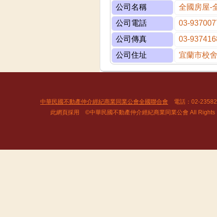
公司名稱
全國房屋-
公司電話
03-937007
公司傳真
03-937416
公司住址
宜蘭市校舍
中華民國不動產仲介經紀商業同業公會全國聯合會
電話：02-2358
此網頁採用 ©中華民國不動產仲介經紀商業同業公會 All Rights R