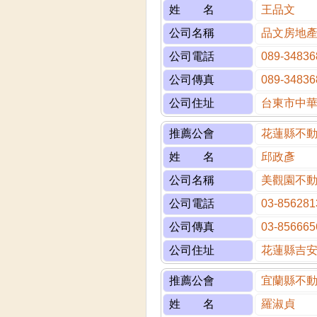
姓 名
王品文
公司名稱
品文房地
公司電話
089-34836
公司傳真
089-34836
公司住址
台東市中華
推薦公會
花蓮縣不
姓 名
邱政彥
公司名稱
美觀園不
公司電話
03-856281
公司傳真
03-856665
公司住址
花蓮縣吉安
推薦公會
宜蘭縣不
姓 名
羅淑貞