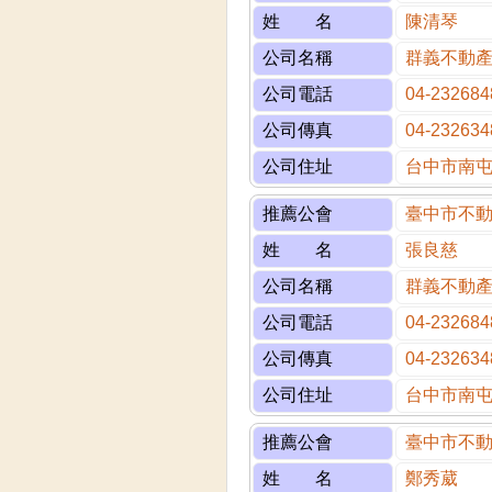
姓 名
陳清琴
公司名稱
群義不動產
公司電話
04-232684
公司傳真
04-232634
公司住址
台中市南屯
推薦公會
臺中市不
姓 名
張良慈
公司名稱
群義不動產
公司電話
04-232684
公司傳真
04-232634
公司住址
台中市南屯
推薦公會
臺中市不
姓 名
鄭秀葳