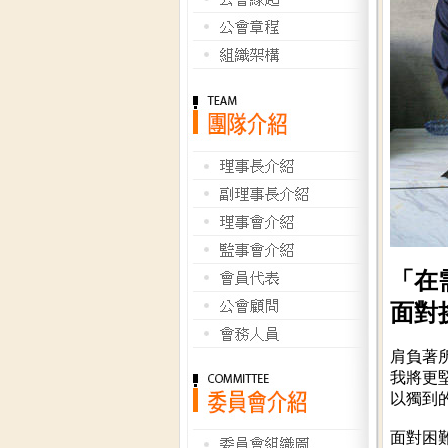
「在
面對
肩負著
我將更
以獨到
面對困