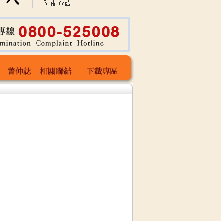
委-林金雄
菁仲誌
相關聯結
下載專區