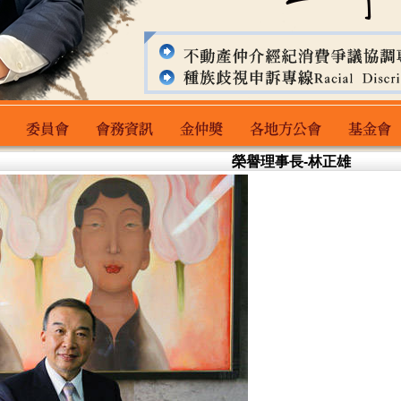
榮譽理事長-林正雄
委員會
會務資訊
金仲獎
各地方公會
基金會主