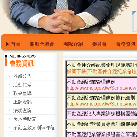
不動產仲介經紀業倫理規範增訂條文
回首頁
關於全聯會
團隊介紹
委員會
會務資訊
檔案下載(不動產仲介經紀業倫理規範(
不動產經紀業管理條例
http://law.moj.gov.tw/Scripts/
不動產經紀業管理條例施行細則
http://law.moj.gov.tw/Scripts/
不動產經紀人專業訓練機構團體
不動產經紀營業員專業訓練機構
不動產經紀業營業保證基金管理