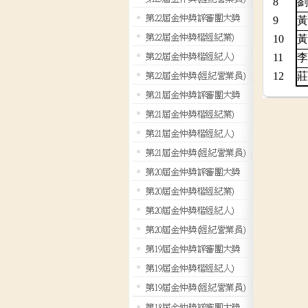
8
劉
9
黃
10
黃
11
李
12
莊