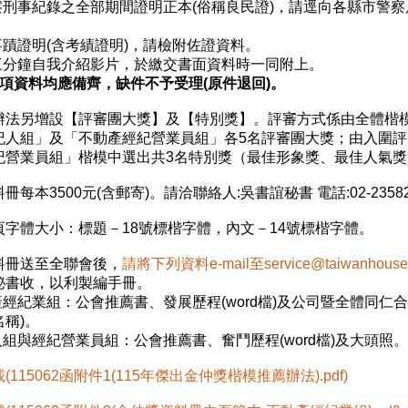
警察刑事紀錄之全部期間證明正本(俗稱良民證)，請逕向各縣市警察
事蹟證明(含考績證明)，請檢附佐證資料。
製三分鐘自我介紹影片，於繳交書面資料時一同附上。
9項資料均應備齊，缺件不予受理(原件退回)。
辦法另增設【評審團大獎】及【特別獎】。評審方式係由全體楷
紀人組」及「不動產經紀營業員組」各5名評審團大獎；由入圍
紀營業員組」楷模中選出共3名特別獎（最佳形象獎、最佳人氣獎
冊每本3500元(含郵寄)。請洽聯絡人:吳書誼秘書 電話:02-23582
頁字體大小：標題－18號標楷字體，內文－14號標楷字體。
料冊送至全聯會後，
請將下列資料e-mail至
service@taiwanhouse.
秘書收，以利製編手冊。
產經紀業組：公會推薦書、發展歷程(word檔)及公司暨全體同仁
稱)。
人組與經紀營業員組：公會推薦書、奮鬥歷程(word檔)及大頭照。
(115062函附件1(115年傑出金仲獎楷模推薦辦法).pdf)