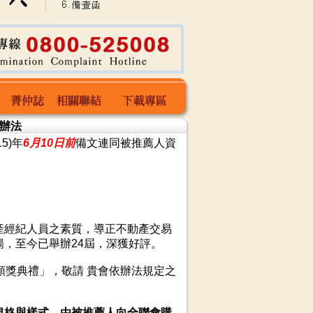
薦辦法
5)年
6月10日前
備文連同被推薦人資
委-林金雄
菁仲誌
相關聯結
下載專區
產經紀人員之素質，導正不動產交易
，至今已舉辦24屆，深獲好評。
模頒獎典禮」，敬請 貴會依辦法規定之
規格與樣式，由被推薦人向全聯會購