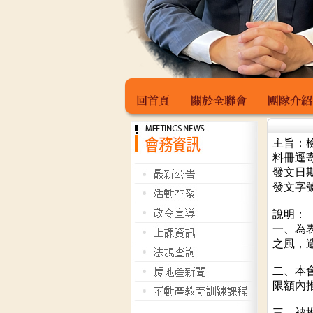
主旨：檢
回首頁
關於全聯會
團隊介紹
料冊逕
發文日期
發文字號
說明：
一、為
之風，
二、本會
限額內
三、被