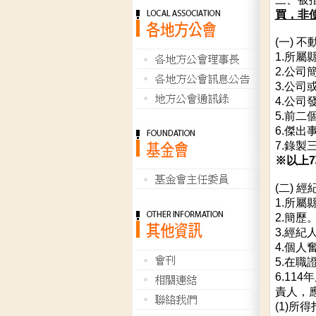
買，非
(一) 
1.所
2.公司
3.公司
4.公司
5.前二
6.傑
7.錄
※以上
(二) 
1.所
2.簡歷
3.經
4.個人
5.在職
6.11
責人，
(1)所