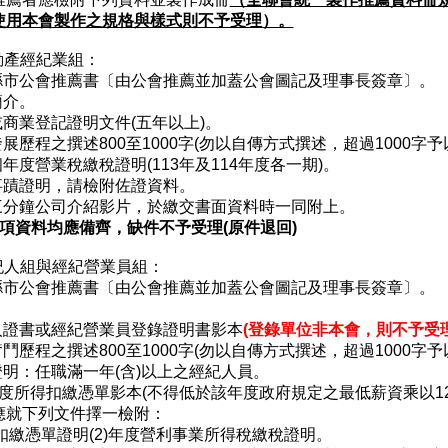
使用本會製作之規格與樣式則不予受理）。
不動產經紀業組：
屬縣市公會推薦書〔由公會推薦並加蓋公會圖記及理事長簽章〕。
簡介。
或商業登記證明文件(五年以上)。
發展歷程之撰述800至1000字(勿以自傳方式撰述，超過1000
個年度營業稅繳稅證明(113年及114年度各一期)。
出事蹟證明，請檢附佐證資料。
製三分鐘公司介紹影片，於繳交書面資料時一同附上。
7項資料均應備齊，缺件不予受理(原件退回)
經紀人組與經紀營業員組：
屬縣市公會推薦書〔由公會推薦並加蓋公會圖記及理事長簽章〕。
。
紀人證書或經紀營業員登錄證明書影本
(登錄單位非本會，則不予受
奮鬥歷程之撰述800至1000字(勿以自傳方式撰述，超過1000
證明：任職滿一年(含)以上之經紀人員。
4年度所得扣繳憑單影本(不得低於該年度政府規定之最低薪資乘以
應就下列文件擇一檢附：
得扣繳憑單證明(2)年度營利事業所得稅繳稅證明。