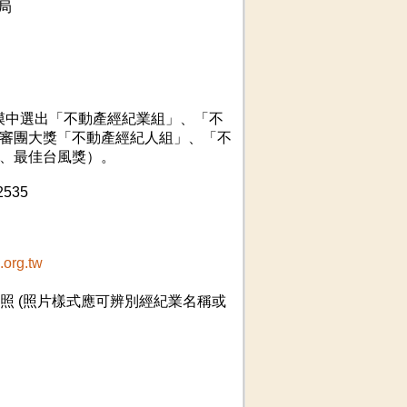
局
模中選出「不動產經紀業組」、「不
評審團大獎「不動產經紀人組」、「不
、最佳台風獎）。
535
org.tw
合照 (照片樣式應可辨別經紀業名稱或