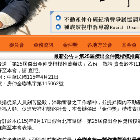
最新公告
» 第25屆傑出金仲獎楷模推
送「第25屆傑出金仲獎楷模推薦辦法」乙份，敬請 貴會於本(11
委員會
會務資訊
金仲獎
各地方公會
基金會主
寄至本會，請 查照。
：中華民國115年4月21日
：房仲全聯祺字第115062號
表揚從業人員刻苦堅毅，淬勵奮發之工作精神，並提昇國內不動
造福人類、促進安祥和樂的社會，本會辦傑出『金仲獎』楷模表揚
訂於本(115)年9月17日假台北市舉辦「第25屆傑出金仲獎楷
推薦至本會表揚。
推薦者應檢附下列資料並製作成冊
（全聯會統一製作推薦資料冊