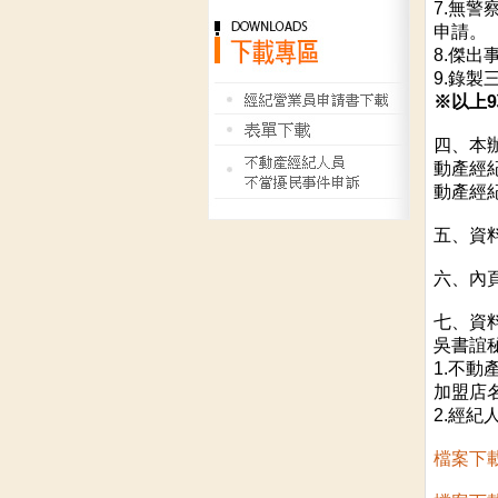
7.無
申請。
8.傑出
9.錄
※以上
四、本
動產經
動產經
五、資料
六、內
七、資
吳書誼
1.不動
加盟店名
2.經紀
檔案下載