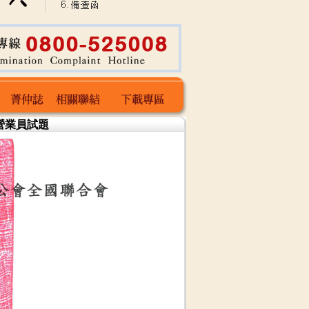
產營業員試題
委-林金雄
菁仲誌
相關聯結
下載專區