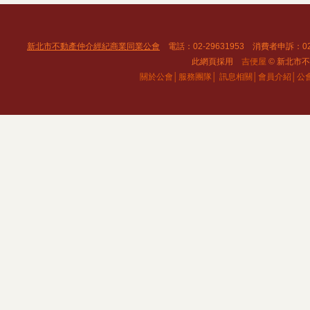
新北市不動產仲介經紀商業同業公會
電話：02-29631953 消費者申訴：02
此網頁採用
吉便屋
© 新北市不動
關於公會│
服務團隊│
訊息相關│
會員介紹│
公