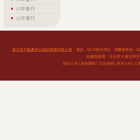
新北市不動產仲介經紀商業同業公會
電話：02-29631953 消費者申訴：02
此網頁採用
吉便屋
© 新北市不動
關於公會│
服務團隊│
訊息相關│
會員介紹│
公