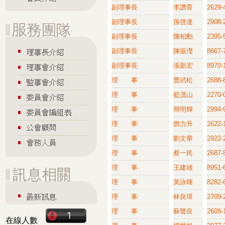
副理事長
李讚育
2629-
副理事長
孫啓達
2908-
副理事長
陳柏勳
2395
副理事長
陳振瀅
8667-
副理事長
張新宏
8970-
理 事
曹武松
2688-
理 事
籃茂山
2270-
理 事
簡明輝
2994-
理 事
鄧力升
2622-
理 事
劉文華
2922-
理 事
蔡一民
2687-
理 事
王建雄
8951-
理 事
黃詠暉
8282-
理 事
林良璋
2709-
理 事
蘇聲良
2608-
在線人數