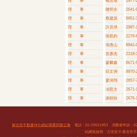
理 事
楊世旭
2977-
理 事
陳明全
2641-
理 事
蔡建源
8951-
理 事
許見玴
2987-
理 事
張凱鈞
2276-
理 事
張惠山
8941-
理 事
曾彥杰
2218-
理 事
廖麟鑫
8671-
理 事
莊文洲
8970-
理 事
廖泱翔
2857-
理 事
凃凱文
2671-
理 事
謝錦枝
2676-
新北市不動產仲介經紀商業同業公會
電話：02-29631953 消費者申訴：02
此網頁採用
吉便屋
© 新北市不動