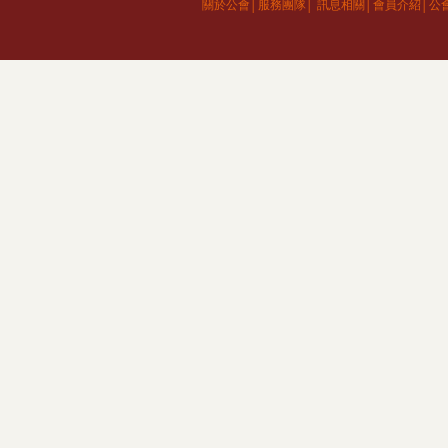
關於公會│
服務團隊│
訊息相關│
會員介紹│
公