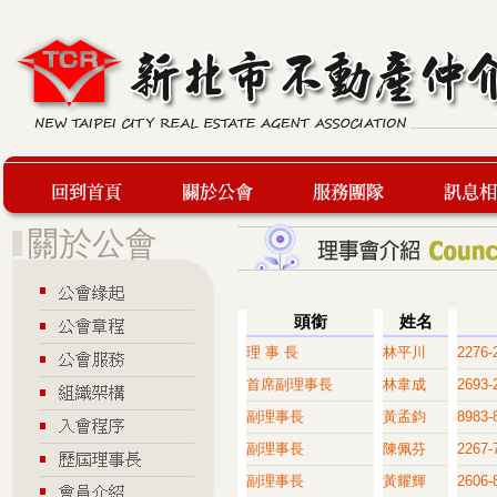
回到首頁
關於公會
服務團隊
最新訊息
頭銜
姓名
理 事 長
林平川
2276-
首席副理事長
林韋成
2693-
副理事長
黃孟鈞
8983-
副理事長
陳佩芬
2267-
副理事長
黃耀輝
2606-