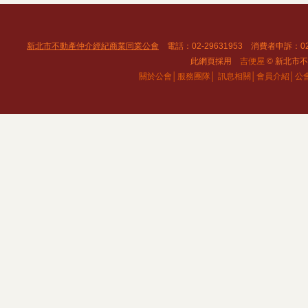
新北市不動產仲介經紀商業同業公會
電話：02-29631953 消費者申訴：02
此網頁採用
吉便屋
© 新北市不動
關於公會│
服務團隊│
訊息相關│
會員介紹│
公