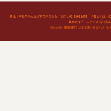
新北市不動產仲介經紀商業同業公會
電話：02-29631953 消費者申訴：02
此網頁採用
吉便屋
© 新北市不動
關於公會│
服務團隊│
訊息相關│
會員介紹│
公