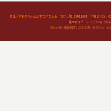
新北市不動產仲介經紀商業同業公會
電話：02-29631953 消費者申訴：02
此網頁採用
吉便屋
© 新北市不動
關於公會│
服務團隊│
訊息相關│
會員介紹│
公