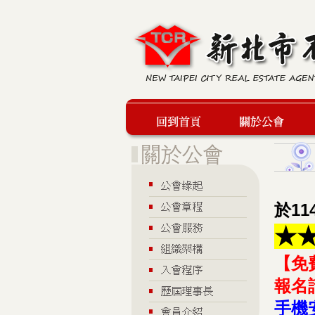
回到首頁
關於公會
於11
★★
【免
報名
手機