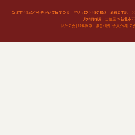
新北市不動產仲介經紀商業同業公會
電話：02-29631953 消費者申訴：02
此網頁採用
吉便屋
© 新北市不動
關於公會│
服務團隊│
訊息相關│
會員介紹│
公