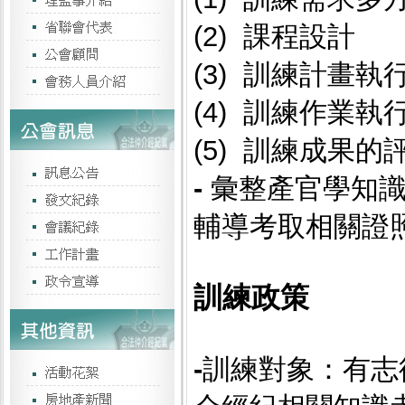
(2) 課程設計
(3) 訓練計畫執
(4) 訓練作業
(5) 訓練成果
-
彙整產官學知
輔導考取相關證
訓練政策
-
訓練對象：有志