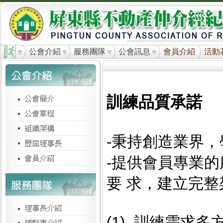
公會介紹
服務團隊
公會訊息
會員介紹
活動
訓練品質承諾
-秉持創造業界
-提供會員專業的
要 求，建立完
(1) 訓練需求