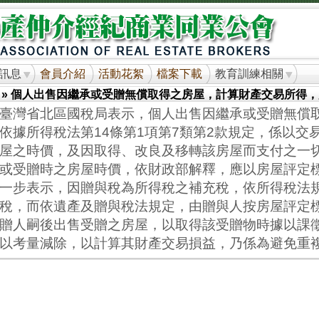
訊息
會員介紹
活動花絮
檔案下載
教育訓練相關
» 個人出售因繼承或受贈無償取得之房屋，計算財產交易所得
臺灣省北區國稅局表示，個人出售因繼承或受贈無償
依據所得稅法第
14
條第
1
項第
7
類第
2
款規定，係以交
屋之時價，及因取得、改良及移轉該房屋而支付之一
或受贈時之房屋時價，依財政部解釋，應以房屋評定
一步表示，因贈與稅為所得稅之補充稅，依所得稅法
稅，而依遺產及贈與稅法規定，由贈與人按房屋評定
贈人嗣後出售受贈之房屋，以取得該受贈物時據以課
以考量減除，以計算其財產交易損益，乃係為避免重