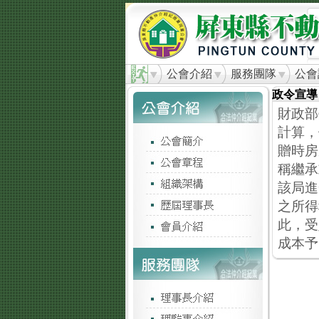
公會介紹
服務團隊
公會
政令宣導
財政部
計算，
贈時房
稱繼承
該局進
之所得
此，受
成本予