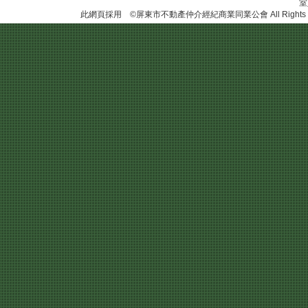
此網頁採用 ©屏東市不動產仲介經紀商業同業公會 All Rights R