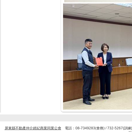
屏東縣不動產仲介經紀商業同業公會
電話：08-7349283(會務) / 732-5267